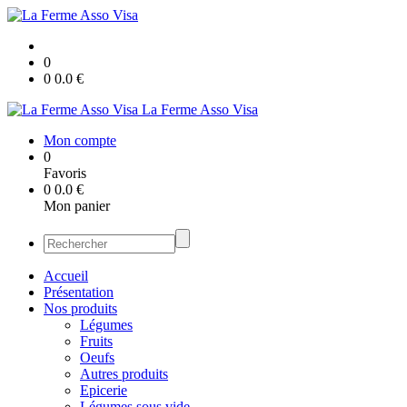
0
0
0.0
€
La Ferme Asso Visa
Mon compte
0
Favoris
0
0.0
€
Mon panier
Accueil
Présentation
Nos produits
Légumes
Fruits
Oeufs
Autres produits
Epicerie
Légumes sous vide