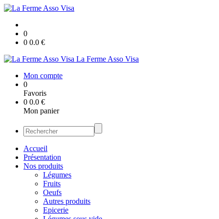
0
0
0.0
€
La Ferme Asso Visa
Mon compte
0
Favoris
0
0.0
€
Mon panier
Accueil
Présentation
Nos produits
Légumes
Fruits
Oeufs
Autres produits
Epicerie
Légumes sous vide