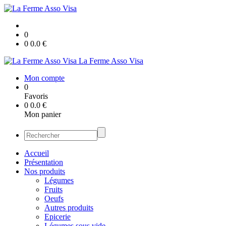
0
0
0.0
€
La Ferme Asso Visa
Mon compte
0
Favoris
0
0.0
€
Mon panier
Accueil
Présentation
Nos produits
Légumes
Fruits
Oeufs
Autres produits
Epicerie
Légumes sous vide