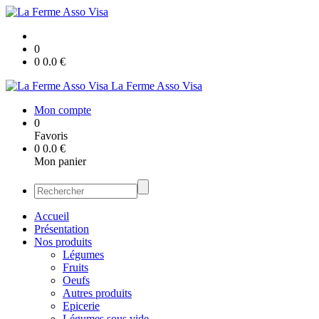
0
0
0.0
€
La Ferme Asso Visa
Mon compte
0
Favoris
0
0.0
€
Mon panier
Accueil
Présentation
Nos produits
Légumes
Fruits
Oeufs
Autres produits
Epicerie
Légumes sous vide