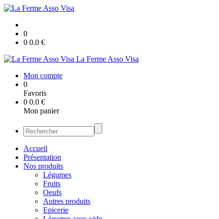
0
0
0.0
€
La Ferme Asso Visa
Mon compte
0
Favoris
0
0.0
€
Mon panier
Accueil
Présentation
Nos produits
Légumes
Fruits
Oeufs
Autres produits
Epicerie
Légumes sous vide