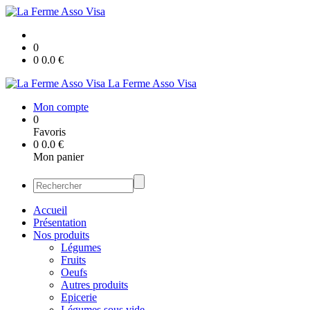
0
0
0.0
€
La Ferme Asso Visa
Mon compte
0
Favoris
0
0.0
€
Mon panier
Accueil
Présentation
Nos produits
Légumes
Fruits
Oeufs
Autres produits
Epicerie
Légumes sous vide