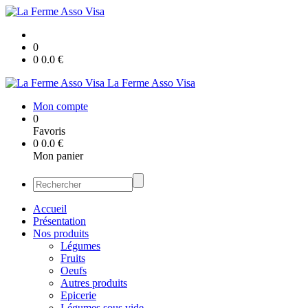
0
0
0.0
€
La Ferme Asso Visa
Mon compte
0
Favoris
0
0.0
€
Mon panier
Accueil
Présentation
Nos produits
Légumes
Fruits
Oeufs
Autres produits
Epicerie
Légumes sous vide