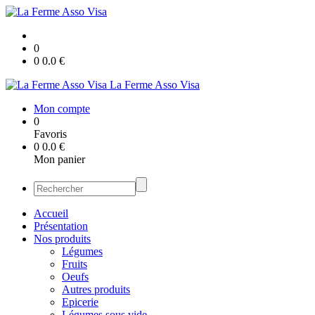
0
0
0.0
€
La Ferme Asso Visa
Mon compte
0
Favoris
0
0.0
€
Mon panier
Accueil
Présentation
Nos produits
Légumes
Fruits
Oeufs
Autres produits
Epicerie
Légumes sous vide