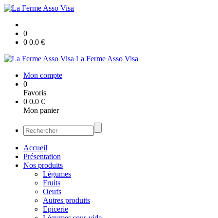
0
0
0.0
€
La Ferme Asso Visa
Mon compte
0
Favoris
0
0.0
€
Mon panier
Accueil
Présentation
Nos produits
Légumes
Fruits
Oeufs
Autres produits
Epicerie
Légumes sous vide