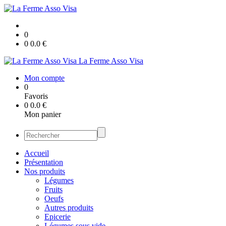
0
0
0.0
€
La Ferme Asso Visa
Mon compte
0
Favoris
0
0.0
€
Mon panier
Accueil
Présentation
Nos produits
Légumes
Fruits
Oeufs
Autres produits
Epicerie
Légumes sous vide