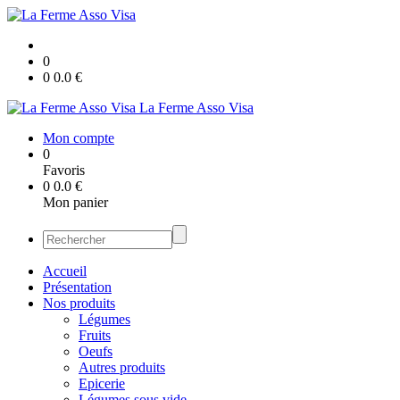
0
0
0.0
€
La Ferme Asso Visa
Mon compte
0
Favoris
0
0.0
€
Mon panier
Accueil
Présentation
Nos produits
Légumes
Fruits
Oeufs
Autres produits
Epicerie
Légumes sous vide