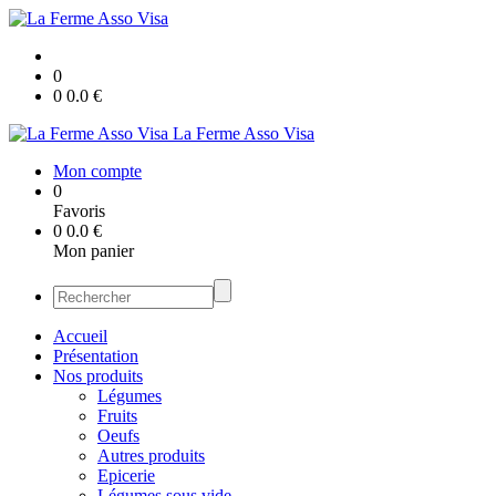
0
0
0.0
€
La Ferme Asso Visa
Mon compte
0
Favoris
0
0.0
€
Mon panier
Accueil
Présentation
Nos produits
Légumes
Fruits
Oeufs
Autres produits
Epicerie
Légumes sous vide