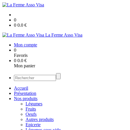
0
0
0.0
€
La Ferme Asso Visa
Mon compte
0
Favoris
0
0.0
€
Mon panier
Accueil
Présentation
Nos produits
Légumes
Fruits
Oeufs
Autres produits
Epicerie
Légumes sous vide